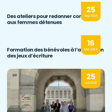
25
Des ateliers pour redonner confiance
Sep 2024
aux femmes détenues
16
Formation des bénévoles à l’animation
Mar 2024
des jeux d’écriture
25
Juil 2023