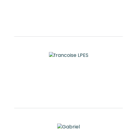
Clara JODON
Coordinatrice territoriale des
programmes et activités culturelles
Anna MELLUL
Coordinatrice territoriale des
programmes et activités culturelles -
La Réunion
Françoise DURIZOT-EYNAUD
Coordinatrice territoriale des
programmes et activités culturelles -