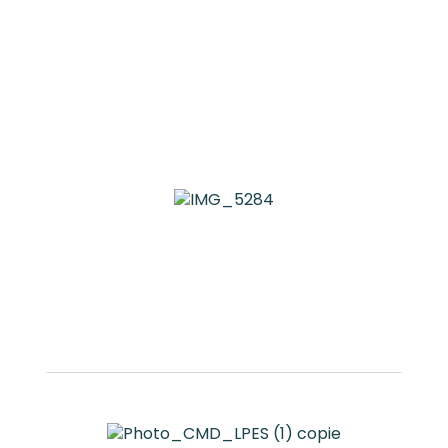
Antilles
Gabriel CHARNASSE
Chargé de mécénat
Camille HA-THUC