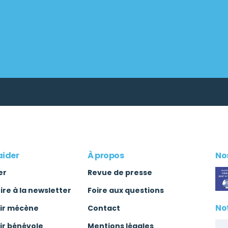
aider
À propos
Nos
er
Revue de presse
rire à la newsletter
Foire aux questions
No
ir mécène
Contact
ir bénévole
Mentions légales