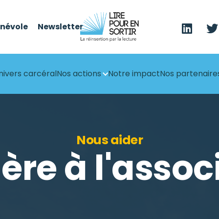
énévole
Newsletter
nivers carcéral
Nos actions
Notre impact
Nos partenaire
Nous aider
ère à l'assoc