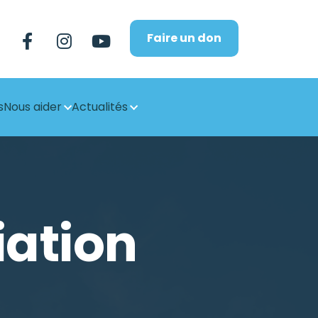
Faire un don
s
Nous aider
Actualités
iation