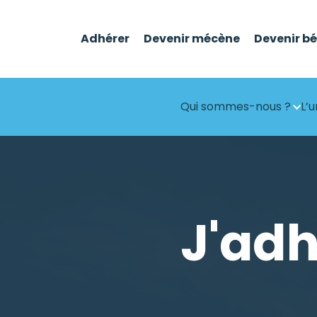
Adhérer
Devenir mécène
Devenir b
Qui sommes-nous ?
L’u
J'adh