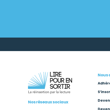
Nous 
Adhér
S’insc
Deven
Nos réseaux sociaux
Deven