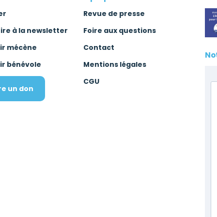
er
Revue de presse
rire à la newsletter
Foire aux questions
ir mécène
Contact
No
ir bénévole
Mentions légales
CGU
re un don