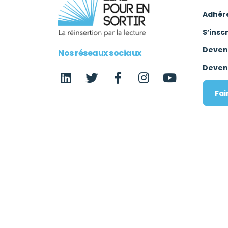
Adhér
S’insc
Deven
Nos réseaux sociaux
Deven
Fai