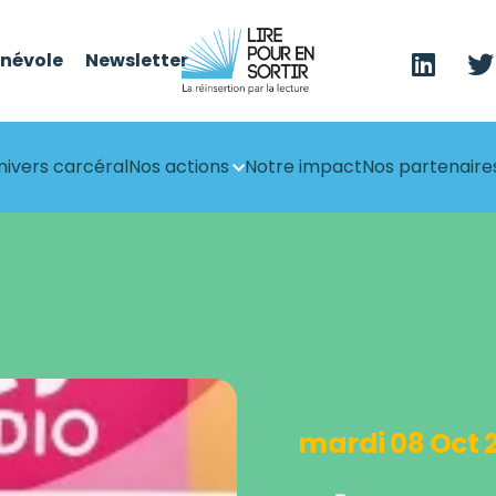
énévole
Newsletter
nivers carcéral
Nos actions
Notre impact
Nos partenaire
mardi 08 Oct 