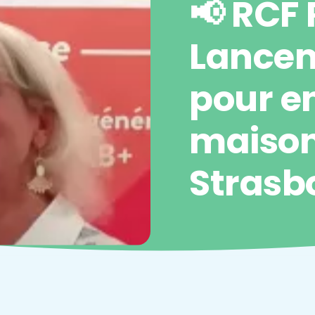
📢 RCF 
Lancem
pour en
maison
Strasb