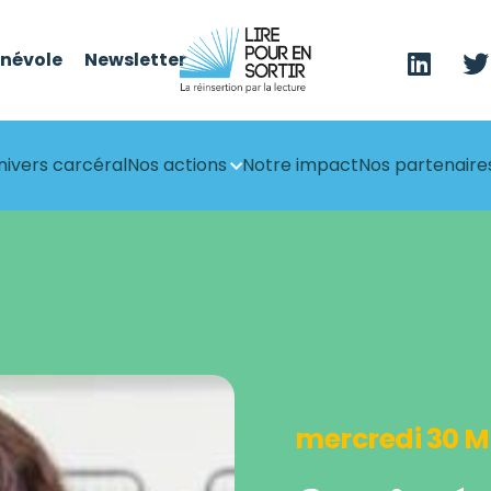
énévole
Newsletter
nivers carcéral
Nos actions
Notre impact
Nos partenaire
mercredi 30 M