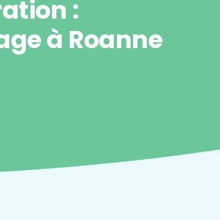
ration :
age à Roanne