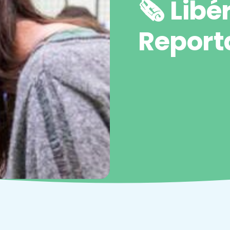
🗞️ Libé
Report