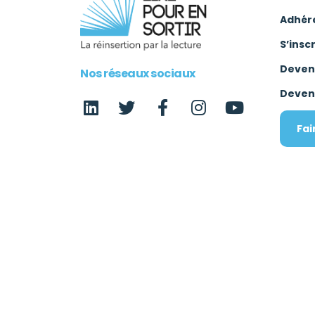
Adhér
S’insc
Deven
Nos réseaux sociaux
Deven
Fai