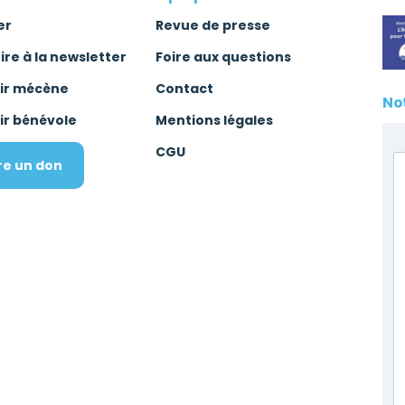
er
Revue de presse
rire à la newsletter
Foire aux questions
ir mécène
Contact
No
ir bénévole
Mentions légales
CGU
re un don