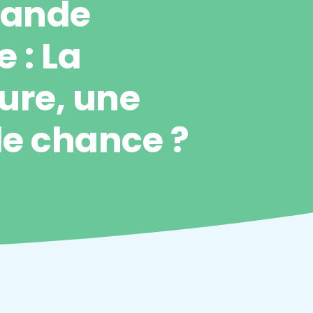
Grande
e : La
ture, une
e chance ?