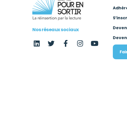
Adhér
S’insc
Deven
Nos réseaux sociaux
Deven
Fai