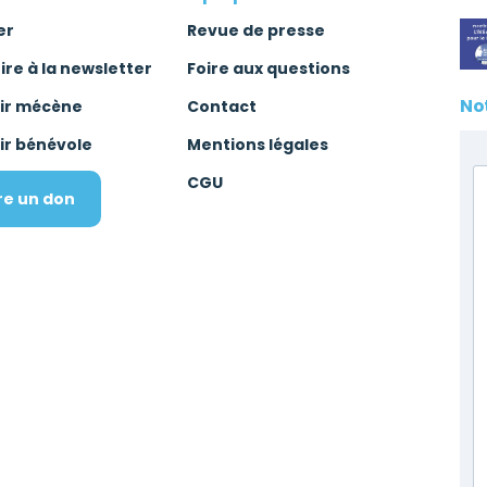
er
Revue de presse
rire à la newsletter
Foire aux questions
No
ir mécène
Contact
ir bénévole
Mentions légales
CGU
re un don