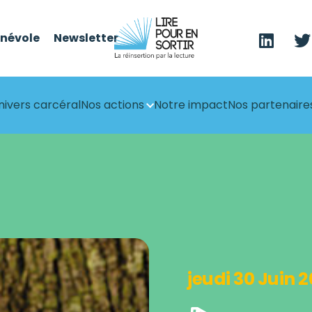
énévole
Newsletter
nivers carcéral
Nos actions
Notre impact
Nos partenaire
jeudi 30 Juin 