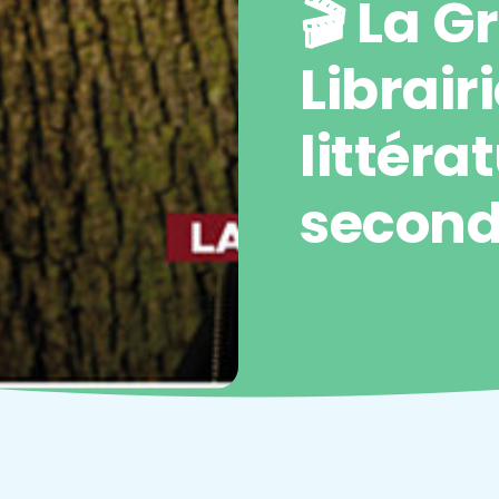
🎬 La 
Librairi
littéra
second