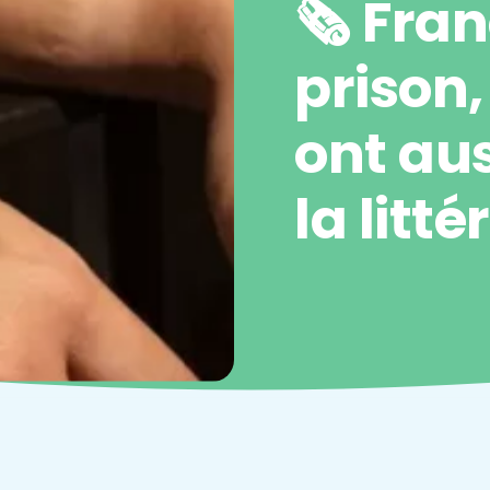
🗞️ Fra
prison,
ont aus
la litt