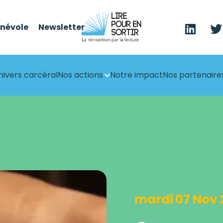
énévole
Newsletter
nivers carcéral
Nos actions
Notre impact
Nos partenaire
mardi 07 Nov 