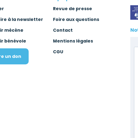
er
Revue de presse
rire à la newsletter
Foire aux questions
No
ir mécène
Contact
ir bénévole
Mentions légales
CGU
re un don