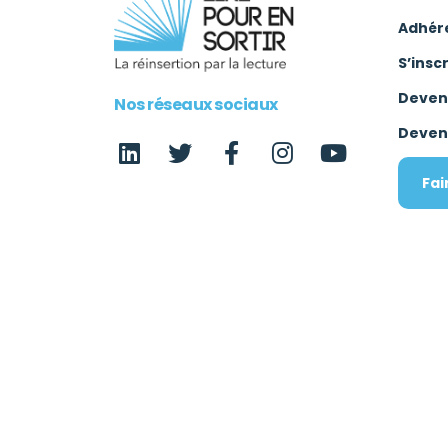
Adhér
S’insc
Deven
Nos réseaux sociaux
Deven
Fai