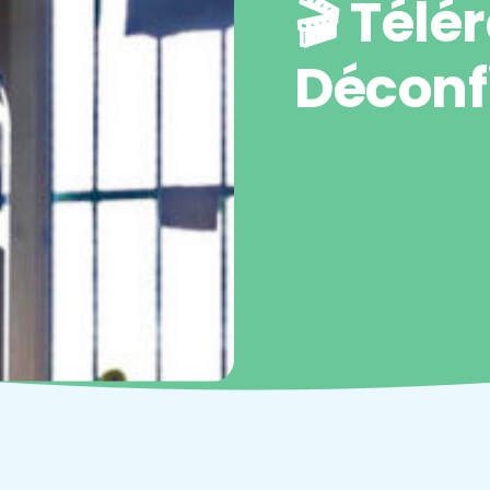
🎬 Télé
Déconf