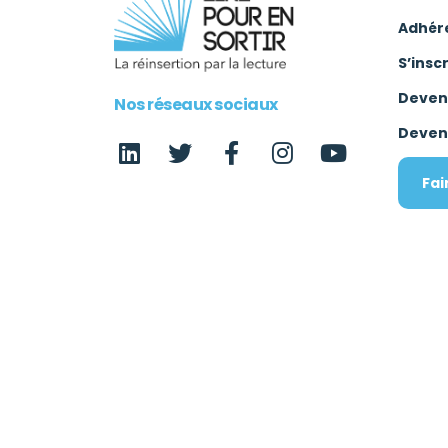
Adhér
S’insc
Deven
Nos réseaux sociaux
Deven
Fai