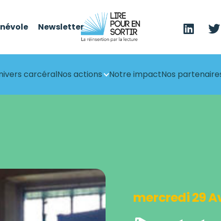
énévole
Newsletter
nivers carcéral
Nos actions
Notre impact
Nos partenaire
mercredi 29 A