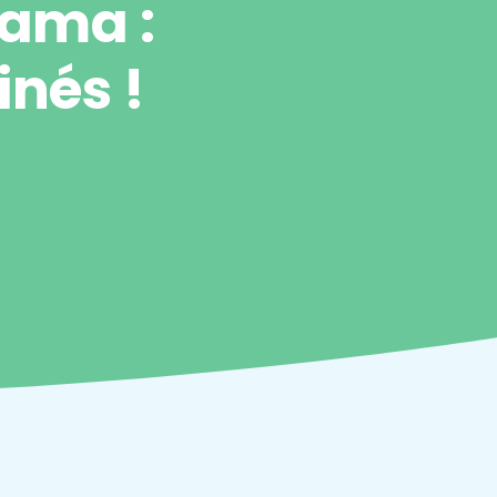
rama :
inés !