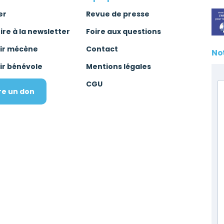
er
Revue de presse
rire à la newsletter
Foire aux questions
ir mécène
Contact
No
ir bénévole
Mentions légales
CGU
re un don