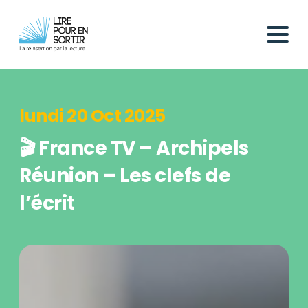
lundi 20 Oct 2025
🎬 France TV – Archipels
Réunion – Les clefs de
l’écrit