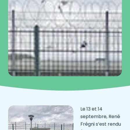
Le 13 et 14
septembre,
René
Frégni
s’est rendu