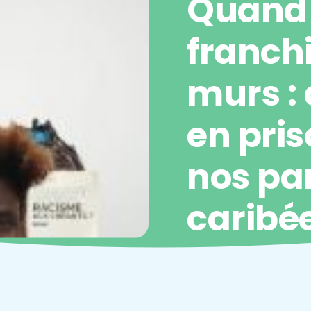
Quand l
franchi
murs :
en pris
nos pa
caribé