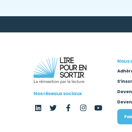
Nous 
Adhér
S’insc
Deven
Nos réseaux sociaux
Deven
Fai