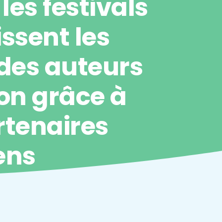
es festivals
ssent les
 des auteurs
on grâce à
rtenaires
ens