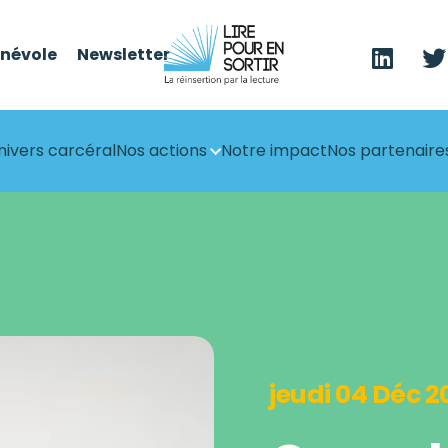
énévole
Newsletter
nivers carcéral
Nos actions
Notre impact
Nos partenaire
jeudi 04 Déc 2