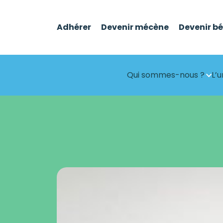
Adhérer
Devenir mécène
Devenir b
Qui sommes-nous ?
L’u