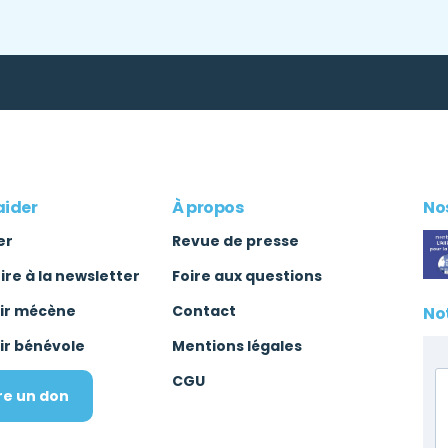
aider
À propos
Nos
er
Revue de presse
rire à la newsletter
Foire aux questions
ir mécène
Contact
No
ir bénévole
Mentions légales
CGU
re un don