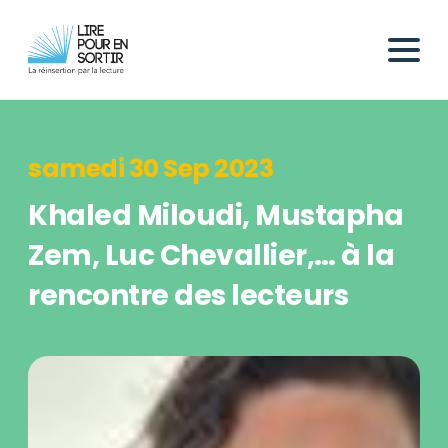
samedi 30 Sep 2023
Khaled Miloudi, Mustapha
Zem, Luc Chevallier,… à la
rencontre des lecteurs