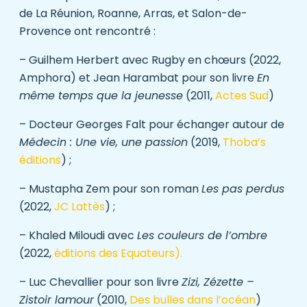
de La Réunion, Roanne, Arras, et Salon-de-
Provence ont rencontré :
– Guilhem Herbert avec Rugby en chœurs (2022,
Amphora) et Jean Harambat pour son livre
En
même temps que la jeunesse
(2011,
Actes Sud
)
– Docteur Georges Falt pour échanger autour de
Médecin : Une vie, une passion
(2019,
Thoba’s
éditions
) ;
– Mustapha Zem pour son roman
Les pas perdus
(2022,
JC Lattès
) ;
– Khaled Miloudi avec
Les couleurs de l’ombre
(2022,
é
ditions des Equateurs
).
– Luc Chevallier pour son livre
Zizi, Zézette –
Zistoir lamour
(2010,
Des bulles dans l’océan
)