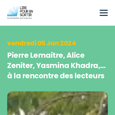
vendredi 05 Jan 2024
Pierre Lemaitre, Alice
Zeniter, Yasmina Khadra,…
à la rencontre des lecteurs