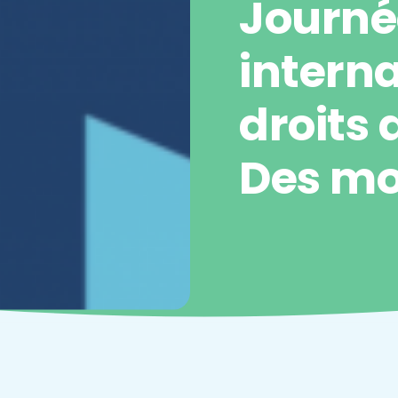
Journé
intern
droits
Des mo