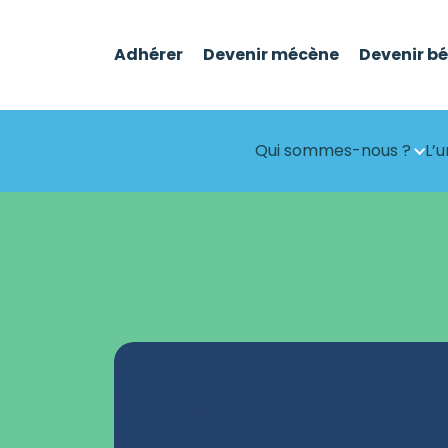
Adhérer
Devenir mécène
Devenir b
Qui sommes-nous ?
L’u