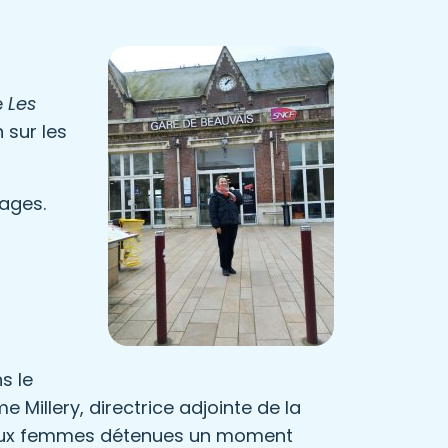
e
Les
 sur les
tages.
s le
Millery, directrice adjointe de la
 aux femmes détenues un moment