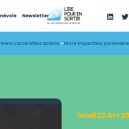
énévole
Newsletter
nivers carcéral
Nos actions
Notre impact
Nos partenaire
lundi 22 Avr 2