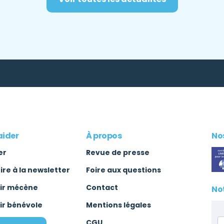
aider
À propos
Nos
er
Revue de presse
rire à la newsletter
Foire aux questions
ir mécène
Contact
No
ir bénévole
Mentions légales
CGU