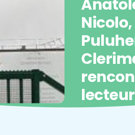
Anatol
Nicolo,
Puluhe
Clerim
rencon
lecteu