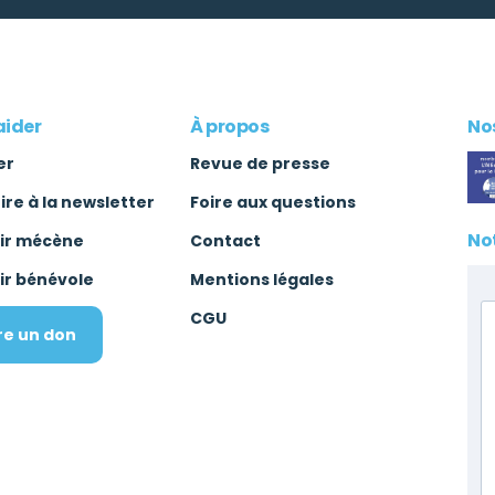
aider
À propos
Nos
er
Revue de presse
rire à la newsletter
Foire aux questions
No
ir mécène
Contact
ir bénévole
Mentions légales
CGU
re un don