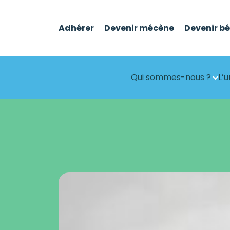
Adhérer
Devenir mécène
Devenir b
Qui sommes-nous ?
L’u