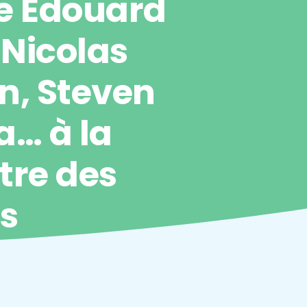
e Edouard
 Nicolas
n, Steven
a… à la
tre des
rs