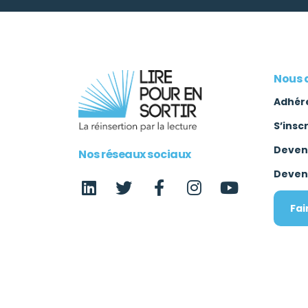
Nous 
Adhér
S’insc
Deven
Nos réseaux sociaux
Deven
Fai