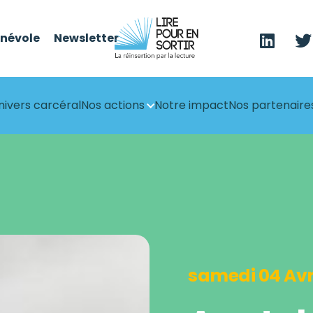
énévole
Newsletter
nivers carcéral
Nos actions
Notre impact
Nos partenaire
samedi 04 Avr