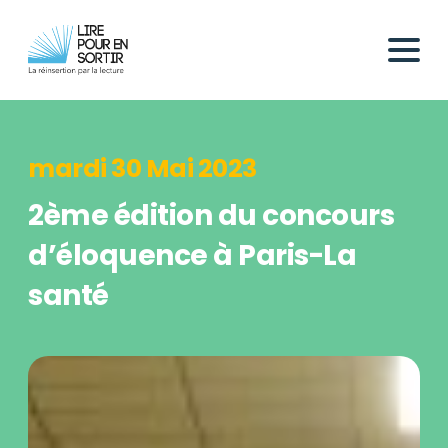
mardi 30 Mai 2023
2ème édition du concours
d’éloquence à Paris-La
santé