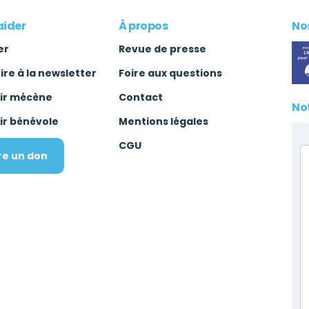
aider
À propos
Nos
er
Revue de presse
rire à la newsletter
Foire aux questions
ir mécène
Contact
No
ir bénévole
Mentions légales
CGU
re un don