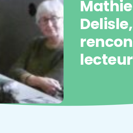
Mathie
Delisle
rencon
lecteu