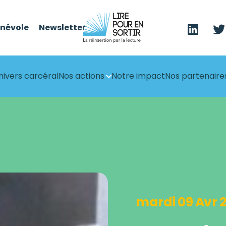
énévole
Newsletter
nivers carcéral
Nos actions
Notre impact
Nos partenaire
mardi 09 Avr 