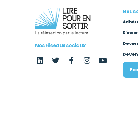
Nous 
Adhér
S’insc
Deven
Nos réseaux sociaux
Deven
Fai