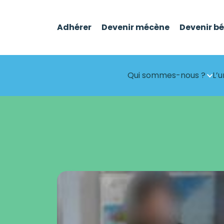
Adhérer
Devenir mécène
Devenir b
Qui sommes-nous ?
L’u