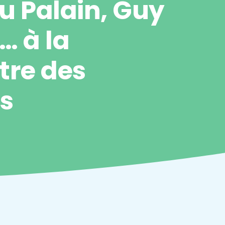
u Palain, Guy
,… à la
tre des
rs